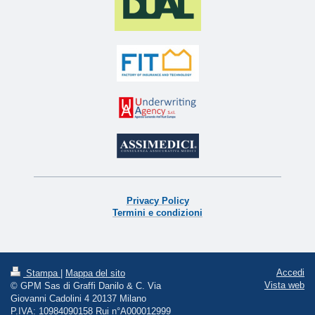
Privacy Policy
Termini e condizioni
Accedi
Stampa
|
Mappa del sito
Vista web
© GPM Sas di Graffi Danilo & C. Via
Giovanni Cadolini 4 20137 Milano
P.IVA: 10984090158 Rui n°A000012999