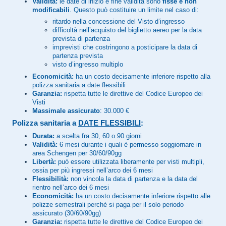
Validità:
le date di inizio e fine validità sono
fisse e non
modificabili
. Questo può costituire un limite nel caso di:
ritardo nella concessione del Visto d’ingresso
difficoltà nell’acquisto del biglietto aereo per la data
prevista di partenza
imprevisti che costringono a posticipare la data di
partenza prevista
visto d’ingresso multiplo
Economicità:
ha un costo decisamente inferiore rispetto alla
polizza sanitaria a date flessibili
Garanzia:
rispetta tutte le direttive del Codice Europeo dei
Visti
Massimale
assicurato
: 30.000 €
Polizza sanitaria a
DATE FLESSIBILI
:
Durata:
a scelta fra 30, 60 o 90 giorni
Validità:
6 mesi durante i quali è permesso soggiornare in
area Schengen per 30/60/90gg
Libertà:
può essere utilizzata liberamente per visti multipli,
ossia per più ingressi nell’arco dei 6 mesi
Flessibilità:
non vincola la data di partenza e la data del
rientro nell’arco dei 6 mesi
Economicità:
ha un costo decisamente inferiore rispetto alle
polizze semestrali perché si paga per il solo periodo
assicurato (30/60/90gg)
Garanzia:
rispetta tutte le direttive del Codice Europeo dei