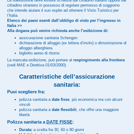
La fideiussione deve essere richiesta dal cittadino italiano oppure dal
cittadino straniero in possesso di regolare permesso di soggiorno
che intende aiutare il suo ospite ad ottenere il Visto Turistico per
l’Italia.
Elenco dei paesi esenti dall’obbligo di visto per l’ingresso in
Italia >>
Alla dogana può venire richiesta anche l’esibizione di:
assicurazione sanitaria Schengen
dichiarazione di alloggio (ex lettera d’invito) o dimostrazione di
alloggio alberghiera
biglietto aereo di ritorno
La mancata esibizione, può portare al
respingimento alla frontiera
(vedi MAE e Direttiva 01/03/2000).
Caratteristiche dell’assicurazione
sanitaria:
Puoi scegliere fra:
polizza sanitaria a
date fisse
, più economica ma con alcuni
vincoli
polizza sanitaria a
date flessibili
, che offre una maggiore
libertà
Polizza sanitaria a
DATE FISSE
:
Durata:
a scelta fra 30, 60 o 90 giorni