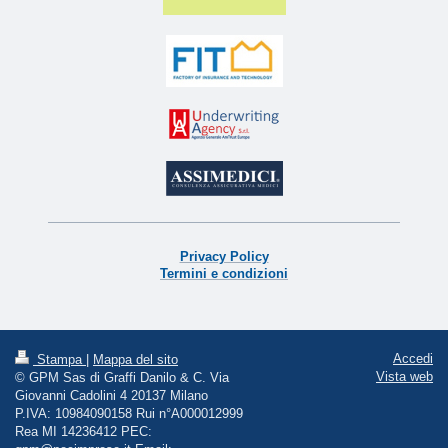
Privacy Policy
Termini e condizioni
Accedi
Stampa
|
Mappa del sito
Vista web
© GPM Sas di Graffi Danilo & C. Via
Giovanni Cadolini 4 20137 Milano
P.IVA: 10984090158 Rui n°A000012999
Rea MI 14236412 PEC: